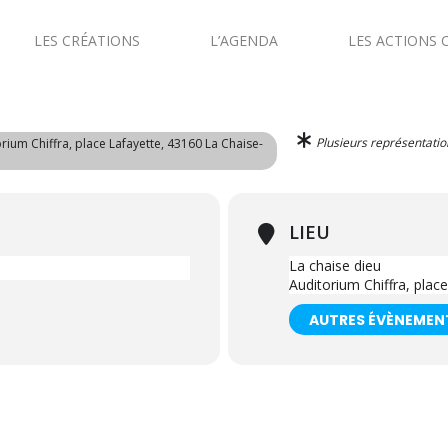
LES CRÉATIONS
L’AGENDA
LES ACTIONS 
Plusieurs représentatio
orium Chiffra, place Lafayette, 43160 La Chaise-
LIEU
La chaise dieu
Auditorium Chiffra, plac
AUTRES ÉVÈNEMEN