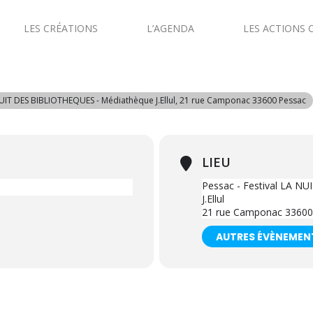
LES CRÉATIONS
L’AGENDA
LES ACTIONS 
NUIT DES BIBLIOTHEQUES - Médiathèque J.Ellul
, 21 rue Camponac 33600 Pessac
LIEU
Pessac - Festival LA N
J.Ellul
21 rue Camponac 33600
AUTRES ÉVÈNEMEN