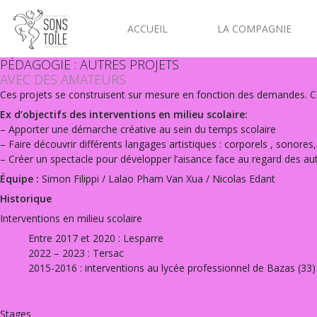
ACCUEIL
LA COMPAGNIE
PÉDAGOGIE :
AUTRES PROJETS
AVEC DES AMATEURS
Ces projets se construisent sur mesure en fonction des demandes. Cela
Ex d’objectifs des interventions en milieu scolaire:
– Apporter une démarche créative au sein du temps scolaire
– Faire découvrir différents langages artistiques : corporels , sonore
– Créer un spectacle pour développer l’aisance face au regard des au
Équipe :
Simon Filippi / Lalao Pham Van Xua / Nicolas Edant
Historique
Interventions en milieu scolaire
Entre 2017 et 2020 : Lesparre
2022 – 2023 : Tersac
2015-2016 : interventions au lycée professionnel de Bazas (33)
Stages