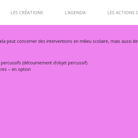
LES CRÉATIONS
L’AGENDA
LES ACTIONS 
 peut concerner des interventions en milieu scolaire, mais aussi des s
s, percussifs (détournement d’objet percussif)
tres – en option