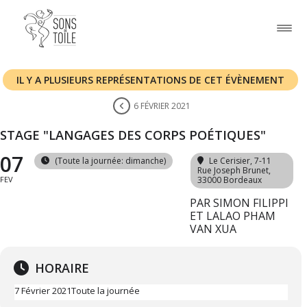
IL Y A PLUSIEURS REPRÉSENTATIONS DE CET ÉVÈNEMENT
6 FÉVRIER 2021
STAGE "LANGAGES DES CORPS POÉTIQUES"
07
(Toute la journée: dimanche)
Le Cerisier
, 7-11
Rue Joseph Brunet,
FEV
33000 Bordeaux
PAR SIMON FILIPPI
ET LALAO PHAM
VAN XUA
HORAIRE
7 Février 2021
Toute la journée