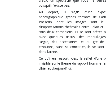
creux, un spectacle que vous ne verre
puisqu’il n’existe pas.
Au départ, il s’agit d’une exposi
photographique grands formats de Cath
Passerin, dont les images sont le f
d’improvisations théâtrales entre Lalao et 
tous deux comédiens. Ils se sont prêtés a
avec quelques tissus, des maquillage
l’argile, des accessoires, et au gré de 
émotions, sans se concerter, ils se sont 
dans l’arène.
Ce qu’il en ressort, c’est le reflet d’une 
invisible sur le thème du rapport homme-
d’hier et d’aujourd’hui.