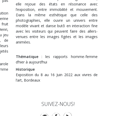
z pas
elle rejoue des états en résonance avec
l’exposition, entre immobilité et mouvement.
tion
Dans la même esthétique que celle des
erine
photographies, elle ouvre un univers entre
ruit
modèle vivant et danse butô en interaction fine
Henri,
avec les visiteurs qui peuvent faire des allers-
u jeu
venues entre les images figées et les images
s, de
animées.
leurs
jetés
Thématique
: les rapports homme-femme
d’hier à aujourd’hui
parole
femme
Historique
Exposition du 8 au 16 Juin 2022 aux vivres de
l’art, Bordeaux
SUIVEZ-NOUS!