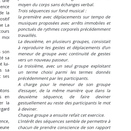
t une
moyen du corps sans échanges verbal.
ience
Trois séquences sur fond musical :
de la
la première avec déplacements sur tempo de
sitif
musiques proposées avec arrêts immobiles et
ue La
ponctués de rythmes corporels précédemment
cours
travaillés.
t moi
La deuxième, en plusieurs groupes, consistait
à reproduire les gestes et déplacements d’un
s son
meneur de groupe avec continuité de gestes
ité sa
vers un nouveau passeur.
t lui-
La troisième, avec un seul groupe exploitant
s sa
un terme choisi parmi les termes donnés
t ses
précédemment par les participants.
A charge pour le meneur de son groupe
itons
d’essayer, de la même manière que dans la
es en
deuxième séquence, de faire deviner
er la
gestuellement au reste des participants le mot
regard
à deviner.
Chaque groupe a ensuite refait cet exercice.
ence,
L’intérêt des séquences semble de permettre à
jeune
chacun de prendre conscience de son rapport