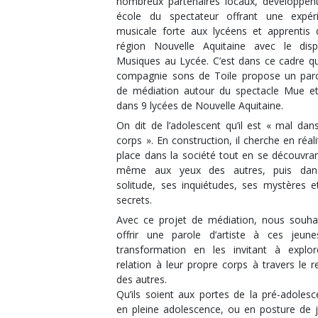
nombreux partenaires locaux, développen
école du spectateur offrant une expér
musicale forte aux lycéens et apprentis 
région Nouvelle Aquitaine avec le dispo
Musiques au Lycée. C’est dans ce cadre q
compagnie sons de Toile propose un par
de médiation autour du spectacle Mue e
dans 9 lycées de Nouvelle Aquitaine.
On dit de l’adolescent qu’il est « mal dan
corps ». En construction, il cherche en réal
place dans la société tout en se découvran
même aux yeux des autres, puis dan
solitude, ses inquiétudes, ses mystères e
secrets.
Avec ce projet de médiation, nous souha
offrir une parole d’artiste à ces jeun
transformation en les invitant à explor
relation à leur propre corps à travers le 
des autres.
Qu’ils soient aux portes de la pré-adolesc
en pleine adolescence, ou en posture de 